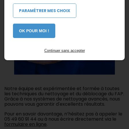
PARAMÉTRER MES CHOIX
OK POUR MOI !
Continuer sans accepter
Notre équipe est expérimentée et formée à toutes
les techniques du nettoyage et du déblocage du FAP.
Grâce à nos systèmes de nettoyage avancés, nous
pouvons vous garantir d'excellents résultats.
Pour en savoir davantage, n’hésitez pas à appeler le
05 49 60 91 44
ou à nous écrire directement via le
formulaire en ligne
.