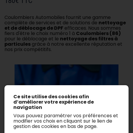
180€ TTC
Coulombiers Automobiles fournit une gamme
complète de services et de solutions de
nettoyage
et de déblocage de DPF
efficaces. Nous sommes
fiers d'être le choix numéro 1 à
Coulombiers (86)
pour le déblocage et le
nettoyage des filtres à
particules
grâce à notre excellente réputation et
nos prix compétitifs.
Ce site utilise des cookies afin
d’améliorer votre expérience de
navigation
Vous pouvez paramétrer vos préférences et
modifier vos choix en cliquant sur le lien de
gestion des cookies en bas de page.